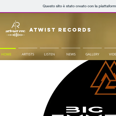
Questo sito è stato creato con la piattafor
Atwist Records
HOME
ARTISTS
LISTEN
NEWS
GALLERY
VID